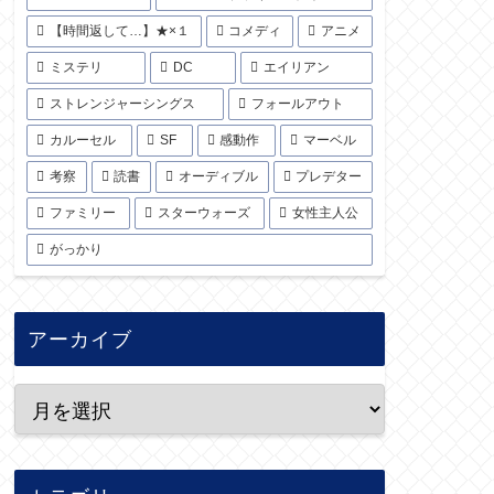
【時間返して…】★×１
コメディ
アニメ
ミステリ
DC
エイリアン
ストレンジャーシングス
フォールアウト
カルーセル
SF
感動作
マーベル
考察
読書
オーディブル
プレデター
ファミリー
スターウォーズ
女性主人公
がっかり
アーカイブ