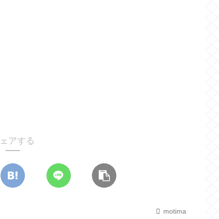
ェアする
motima