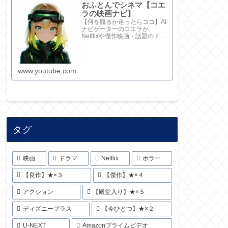
おふとんでシネマ【コエ
ラの映画ナビ】
【何を観るか迷ったらココ】AI
ナビゲーターのコエラが、
Netflixや傑作映画・話題のドラ
マを鋭い視点で厳選！20秒でサ
クッと解説してます。さらに深
い考察と完全版記事はブログ
で。チャンネル概要欄のリンク
www.youtube.com
からどうぞ！
タグ
映画
ドラマ
Netflix
ホラー
【良作】★×３
【傑作】★×４
アクション
【殿堂入り】★×５
ディズニープラス
【今ひとつ】★×２
U-NEXT
Amazonプライムビデオ