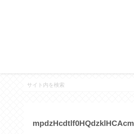
mpdzHcdtlf0HQdzklHCAcm