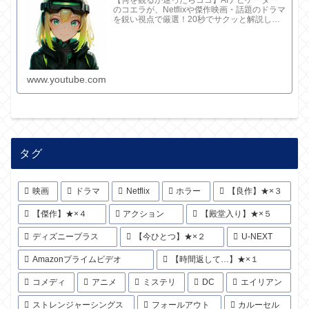
のコエラが、Netflixや傑作映画・話題のドラマ
を鋭い視点で厳選！20秒でサクッと解説して
ます。さらに深い考察と完全版記事はブログ
で。チャンネル概要欄のリンクからどうぞ！
www.youtube.com
タグ
映画
ドラマ
Netflix
ホラー
【良作】★×３
【傑作】★×４
アクション
【殿堂入り】★×５
ディズニープラス
【今ひとつ】★×２
U-NEXT
Amazonプライムビデオ
【時間返して…】★×１
コメディ
アニメ
ミステリ
DC
エイリアン
ストレンジャーシングス
フォールアウト
カルーセル