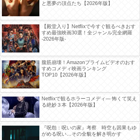
と悪夢の頂点たち【2026年版】
【殿堂入り】Netflixで今すぐ観るべきおす
すめ最強映画30選！全ジャンル完全網羅
-2026年版-
腹筋崩壊！Amazonプライムビデオのおす
すめコメディ映画ランキング
TOP10【2026年版】
Netflixで観るホラーコメディ― 怖くて笑え
る絶妙３本【2026年版】
『呪怨：呪いの家』考察 時空も因果もゆ
がめる呪い…その全貌を解き明かす