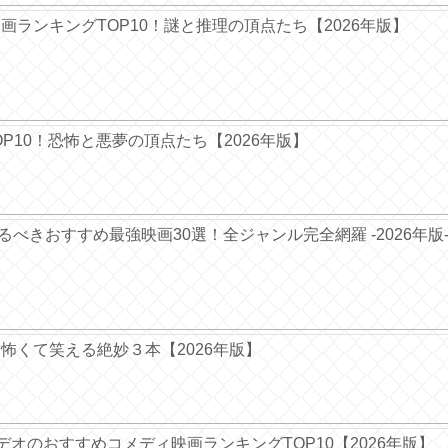
ー映画ランキングTOP10！謎と推理の頂点たち【2026年版】
TOP10！恐怖と悪夢の頂点たち【2026年版】
ぐ観るべきおすすめ最強映画30選！全ジャンル完全網羅 -2026年版
― 怖くて笑える絶妙３本【2026年版】
デオのおすすめコメディ映画ランキングTOP10【2026年版】