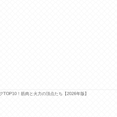
ングTOP10！筋肉と火力の頂点たち【2026年版】