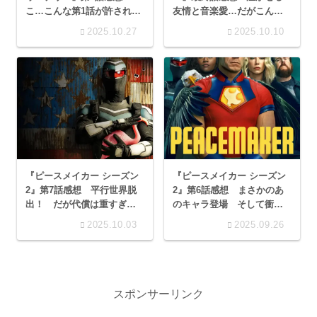
こ…こんな第1話が許されて
友情と音楽愛…だがこんな
いいのか…
終わり方で納得できない
2025.10.27
2025.10.10
よ！
『ピースメイカー シーズン
『ピースメイカー シーズン
2』第7話感想 平行世界脱
2』第6話感想 まさかのあ
出！ だが代償は重すぎ
のキャラ登場 そして衝撃
た…
展開…物語は突然トップギ
2025.10.03
2025.09.26
アに
スポンサーリンク