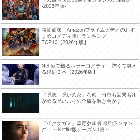
-2026年版-
腹筋崩壊！Amazonプライムビデオのおす
すめコメディ映画ランキング
TOP10【2026年版】
Netflixで観るホラーコメディ― 怖くて笑え
る絶妙３本【2026年版】
『呪怨：呪いの家』考察 時空も因果もゆ
がめる呪い…その全貌を解き明かす
『イクサガミ』蟲毒参加者 最強ランキン
グ！ ～Netflix版シーズン1篇～