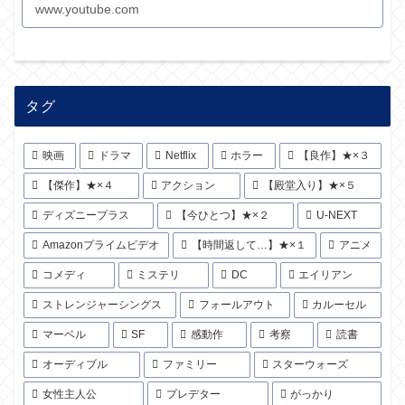
www.youtube.com
タグ
映画
ドラマ
Netflix
ホラー
【良作】★×３
【傑作】★×４
アクション
【殿堂入り】★×５
ディズニープラス
【今ひとつ】★×２
U-NEXT
Amazonプライムビデオ
【時間返して…】★×１
アニメ
コメディ
ミステリ
DC
エイリアン
ストレンジャーシングス
フォールアウト
カルーセル
マーベル
SF
感動作
考察
読書
オーディブル
ファミリー
スターウォーズ
女性主人公
プレデター
がっかり