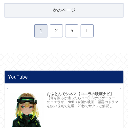
次のページ
次
1
2
5
へ
YouTube
おふとんでシネマ【コエラの映画ナビ】
【何を観るか迷ったらココ】AIナビゲーター
のコエラが、Netflixや傑作映画・話題のドラマ
を鋭い視点で厳選！20秒でサクッと解説して
ます。さらに深い考察と完全版記事はブログ
で。チャンネル概要欄のリンクからどうぞ！