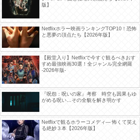
版】
Netflixホラー映画ランキングTOP10！恐怖
と悪夢の頂点たち【2026年版】
【殿堂入り】Netflixで今すぐ観るべきおす
すめ最強映画30選！全ジャンル完全網羅
-2026年版-
『呪怨：呪いの家』考察 時空も因果もゆ
がめる呪い…その全貌を解き明かす
Netflixで観るホラーコメディ― 怖くて笑え
る絶妙３本【2026年版】