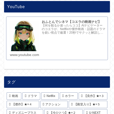
YouTube
おふとんでシネマ【コエラの映画ナビ】
【何を観るか迷ったらココ】AIナビゲーター
のコエラが、Netflixや傑作映画・話題のドラマ
を鋭い視点で厳選！20秒でサクッと解説して
ます。さらに深い考察と完全版記事はブログ
で。チャンネル概要欄のリンクからどうぞ！
www.youtube.com
タグ
映画
ドラマ
Netflix
ホラー
【良作】★×３
【傑作】★×４
アクション
【殿堂入り】★×５
ディズニープラス
【今ひとつ】★×２
U-NEXT