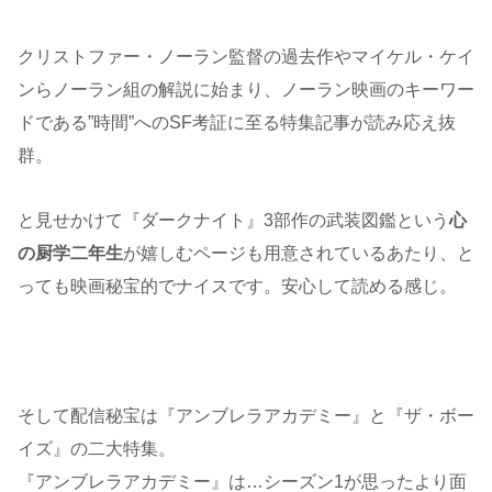
クリストファー・ノーラン監督の過去作やマイケル・ケイ
ンらノーラン組の解説に始まり、ノーラン映画のキーワー
ドである”時間”へのSF考証に至る特集記事が読み応え抜
群。
と見せかけて『ダークナイト』3部作の武装図鑑という
心
の厨学二年生
が嬉しむページも用意されているあたり、と
っても映画秘宝的でナイスです。安心して読める感じ。
そして配信秘宝は『アンブレラアカデミー』と『ザ・ボー
イズ』の二大特集。
『アンブレラアカデミー』は…シーズン1が思ったより面