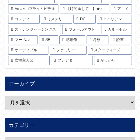
Amazonプライムビデオ
【時間返して…】★×１
アニメ
コメディ
ミステリ
DC
エイリアン
ストレンジャーシングス
フォールアウト
カルーセル
マーベル
SF
感動作
考察
読書
オーディブル
ファミリー
スターウォーズ
女性主人公
プレデター
がっかり
アーカイブ
カテゴリー