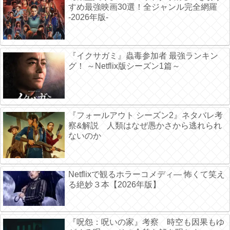
すめ最強映画30選！全ジャンル完全網羅
-2026年版-
『イクサガミ』蟲毒参加者 最強ランキン
グ！ ～Netflix版シーズン1篇～
『フォールアウト シーズン2』ネタバレ考
察&解説 人類はなぜ愚かさから逃れられ
ないのか
Netflixで観るホラーコメディ― 怖くて笑え
る絶妙３本【2026年版】
『呪怨：呪いの家』考察 時空も因果もゆ