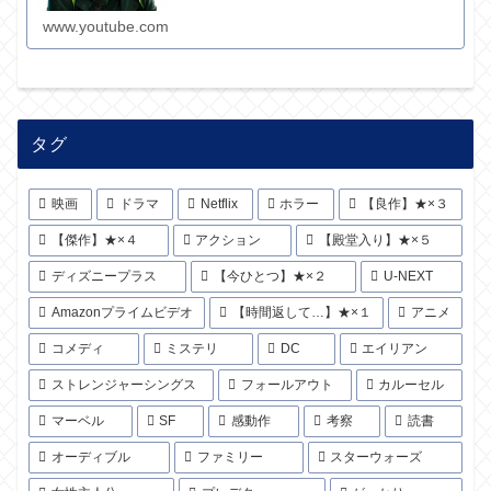
www.youtube.com
タグ
映画
ドラマ
Netflix
ホラー
【良作】★×３
【傑作】★×４
アクション
【殿堂入り】★×５
ディズニープラス
【今ひとつ】★×２
U-NEXT
Amazonプライムビデオ
【時間返して…】★×１
アニメ
コメディ
ミステリ
DC
エイリアン
ストレンジャーシングス
フォールアウト
カルーセル
マーベル
SF
感動作
考察
読書
オーディブル
ファミリー
スターウォーズ