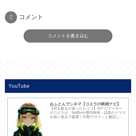
コメント
コメントを書き込む
YouTube
おふとんでシネマ【コエラの映画ナビ】
【何を観るか迷ったらココ】AIナビゲーター
のコエラが、Netflixや傑作映画・話題のドラマ
を鋭い視点で厳選！20秒でサクッと解説して
ます。さらに深い考察と完全版記事はブログ
で。チャンネル概要欄のリンクからどうぞ！