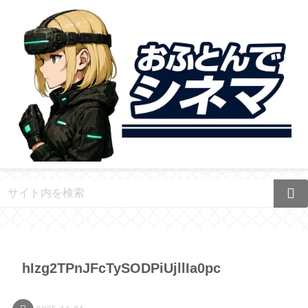
hIzg2TPnJFcTySODPiUjllIa0pc