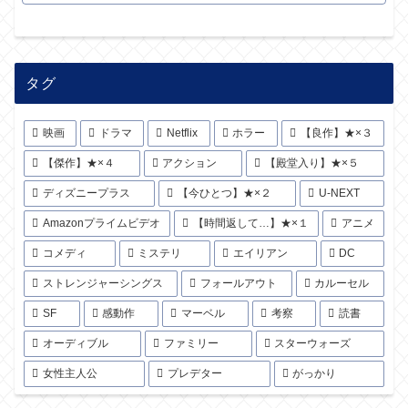
タグ
映画
ドラマ
Netflix
ホラー
【良作】★×３
【傑作】★×４
アクション
【殿堂入り】★×５
ディズニープラス
【今ひとつ】★×２
U-NEXT
Amazonプライムビデオ
【時間返して…】★×１
アニメ
コメディ
ミステリ
エイリアン
DC
ストレンジャーシングス
フォールアウト
カルーセル
SF
感動作
マーベル
考察
読書
オーディブル
ファミリー
スターウォーズ
女性主人公
プレデター
がっかり