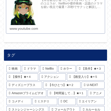
のコエラが、Netflixや傑作映画・話題のドラマ
を鋭い視点で厳選！20秒でサクッと解説して
ます。さらに深い考察と完全版記事はブログ
で。チャンネル概要欄のリンクからどうぞ！
www.youtube.com
タグ
映画
ドラマ
Netflix
ホラー
【良作】★×３
【傑作】★×４
アクション
【殿堂入り】★×５
ディズニープラス
【今ひとつ】★×２
U-NEXT
Amazonプライムビデオ
【時間返して…】★×１
アニメ
コメディ
ミステリ
DC
エイリアン
ストレンジャーシングス
フォールアウト
カルーセル