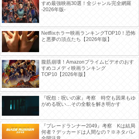
すめ最強映画30選！全ジャンル完全網羅
-2026年版-
Netflixホラー映画ランキングTOP10！恐怖
と悪夢の頂点たち【2026年版】
腹筋崩壊！Amazonプライムビデオのおす
すめコメディ映画ランキング
TOP10【2026年版】
『呪怨：呪いの家』考察 時空も因果もゆ
がめる呪い…その全貌を解き明かす
『ブレードランナー2049』考察 Kは結局
何者？デッカードは人間なの？※ネタバレ
全開注意