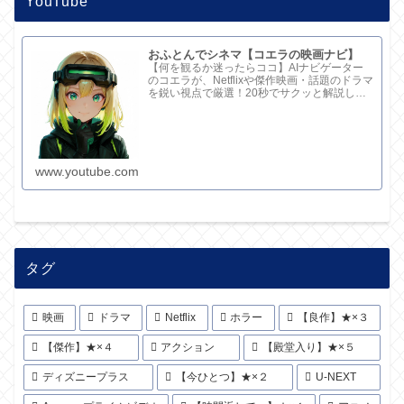
YouTube
おふとんでシネマ【コエラの映画ナビ】
【何を観るか迷ったらココ】AIナビゲーター
のコエラが、Netflixや傑作映画・話題のドラマ
を鋭い視点で厳選！20秒でサクッと解説して
ます。さらに深い考察と完全版記事はブログ
で。チャンネル概要欄のリンクからどうぞ！
www.youtube.com
タグ
映画
ドラマ
Netflix
ホラー
【良作】★×３
【傑作】★×４
アクション
【殿堂入り】★×５
ディズニープラス
【今ひとつ】★×２
U-NEXT