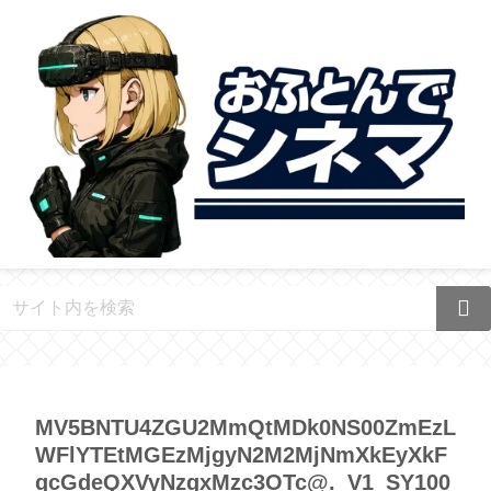
MV5BNTU4ZGU2MmQtMDk0NS00ZmEzL
WFlYTEtMGEzMjgyN2M2MjNmXkEyXkF
qcGdeQXVyNzgxMzc3OTc@._V1_SY100