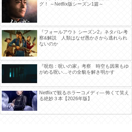
グ！ ～Netflix版シーズン1篇～
『フォールアウト シーズン2』ネタバレ考
察&解説 人類はなぜ愚かさから逃れられ
ないのか
『呪怨：呪いの家』考察 時空も因果もゆ
がめる呪い…その全貌を解き明かす
Netflixで観るホラーコメディ― 怖くて笑え
る絶妙３本【2026年版】