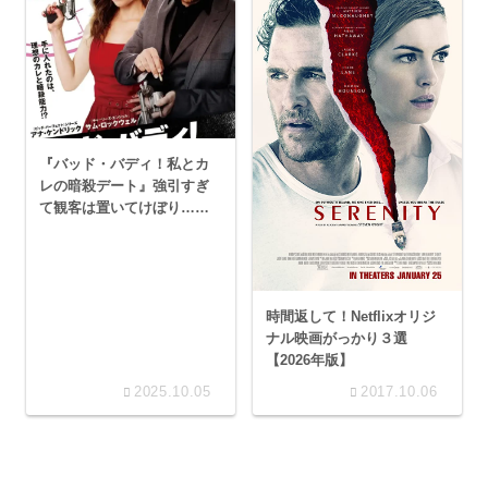
『バッド・バディ！私とカ
レの暗殺デート』強引すぎ
て観客は置いてけぼり…ま
あアナケンが可愛いから全
部許す！
時間返して！Netflixオリジ
ナル映画がっかり３選
【2026年版】
2025.10.05
2017.10.06