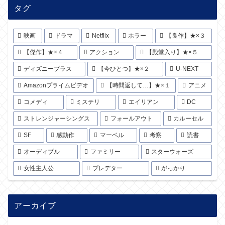
タグ
映画
ドラマ
Netflix
ホラー
【良作】★×３
【傑作】★×４
アクション
【殿堂入り】★×５
ディズニープラス
【今ひとつ】★×２
U-NEXT
Amazonプライムビデオ
【時間返して…】★×１
アニメ
コメディ
ミステリ
エイリアン
DC
ストレンジャーシングス
フォールアウト
カルーセル
SF
感動作
マーベル
考察
読書
オーディブル
ファミリー
スターウォーズ
女性主人公
プレデター
がっかり
アーカイブ