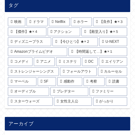
タグ
映画
ドラマ
Netflix
ホラー
【良作】★×３
【傑作】★×４
アクション
【殿堂入り】★×５
ディズニープラス
【今ひとつ】★×２
U-NEXT
Amazonプライムビデオ
【時間返して…】★×１
コメディ
アニメ
ミステリ
DC
エイリアン
ストレンジャーシングス
フォールアウト
カルーセル
マーベル
SF
感動作
考察
読書
オーディブル
プレデター
ファミリー
スターウォーズ
女性主人公
がっかり
アーカイブ