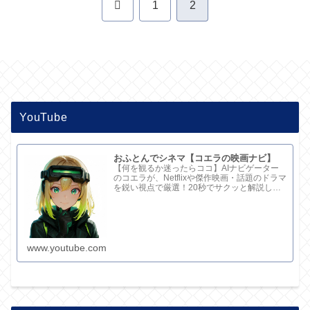
前
1
2
へ
YouTube
おふとんでシネマ【コエラの映画ナビ】
【何を観るか迷ったらココ】AIナビゲーター
のコエラが、Netflixや傑作映画・話題のドラマ
を鋭い視点で厳選！20秒でサクッと解説して
ます。さらに深い考察と完全版記事はブログ
で。チャンネル概要欄のリンクからどうぞ！
www.youtube.com