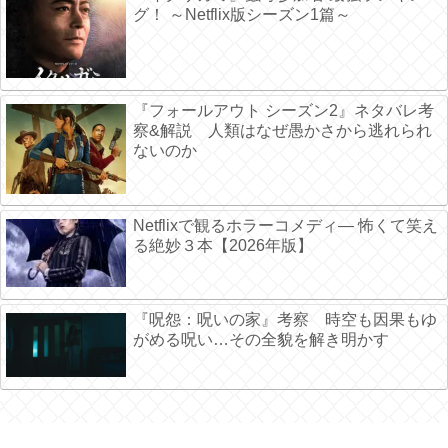
グ！ ～Netflix版シーズン1篇～
『フォールアウト シーズン2』ネタバレ考
察&解説 人類はなぜ愚かさから逃れられ
ないのか
Netflixで観るホラーコメディ― 怖くて笑え
る絶妙３本【2026年版】
『呪怨：呪いの家』考察 時空も因果もゆ
がめる呪い…その全貌を解き明かす