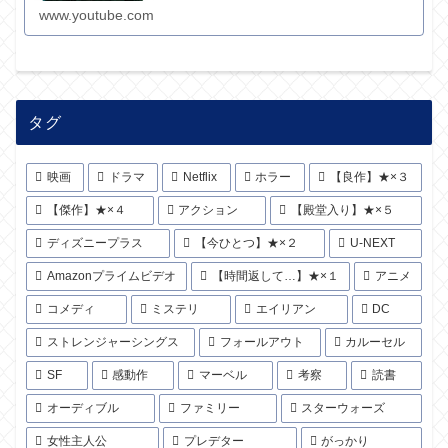
www.youtube.com
タグ
映画
ドラマ
Netflix
ホラー
【良作】★×３
【傑作】★×４
アクション
【殿堂入り】★×５
ディズニープラス
【今ひとつ】★×２
U-NEXT
Amazonプライムビデオ
【時間返して…】★×１
アニメ
コメディ
ミステリ
エイリアン
DC
ストレンジャーシングス
フォールアウト
カルーセル
SF
感動作
マーベル
考察
読書
オーディブル
ファミリー
スターウォーズ
女性主人公
プレデター
がっかり