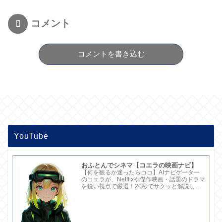
コメント
コメントを書き込む
YouTube
おふとんでシネマ【コエラの映画ナビ】
【何を観るか迷ったらココ】AIナビゲーター
のコエラが、Netflixや傑作映画・話題のドラマ
を鋭い視点で厳選！20秒でサクッと解説して
ます。さらに深い考察と完全版記事はブログ
で。チャンネル概要欄のリンクからどうぞ！