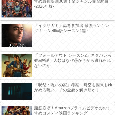
すめ最強映画30選！全ジャンル完全網羅
-2026年版-
『イクサガミ』蟲毒参加者 最強ランキン
グ！ ～Netflix版シーズン1篇～
『フォールアウト シーズン2』ネタバレ考
察&解説 人類はなぜ愚かさから逃れられ
ないのか
『呪怨：呪いの家』考察 時空も因果もゆ
がめる呪い…その全貌を解き明かす
腹筋崩壊！Amazonプライムビデオのおす
すめコメディ映画ランキング