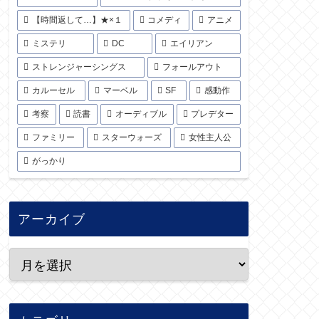
【時間返して…】★×１
コメディ
アニメ
ミステリ
DC
エイリアン
ストレンジャーシングス
フォールアウト
カルーセル
マーベル
SF
感動作
考察
読書
オーディブル
プレデター
ファミリー
スターウォーズ
女性主人公
がっかり
アーカイブ