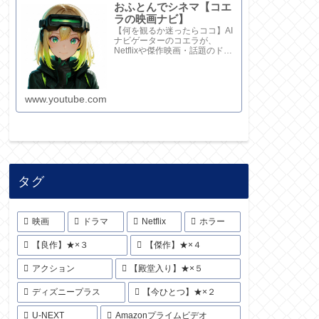
おふとんでシネマ【コエ
ラの映画ナビ】
【何を観るか迷ったらココ】AI
ナビゲーターのコエラが、
Netflixや傑作映画・話題のドラ
マを鋭い視点で厳選！20秒でサ
クッと解説してます。さらに深
い考察と完全版記事はブログ
で。チャンネル概要欄のリンク
www.youtube.com
からどうぞ！
タグ
映画
ドラマ
Netflix
ホラー
【良作】★×３
【傑作】★×４
アクション
【殿堂入り】★×５
ディズニープラス
【今ひとつ】★×２
U-NEXT
Amazonプライムビデオ