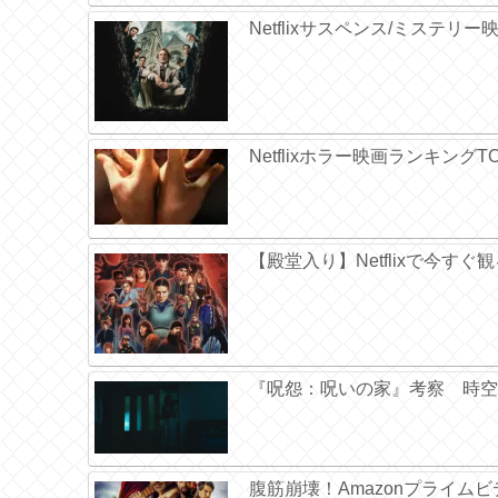
Netflixサスペンス/ミステリ
Netflixホラー映画ランキング
【殿堂入り】Netflixで今す
『呪怨：呪いの家』考察 時空
腹筋崩壊！Amazonプライムビ