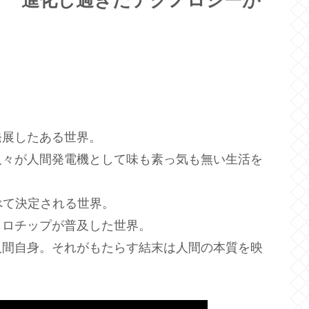
 進化し過ぎたテクノロジーが
発展したある世界。
人々が人間発電機として味も素っ気も無い生活を
べて決定される世界。
クロチップが普及した世界。
人間自身。それがもたらす結末は人間の本質を映