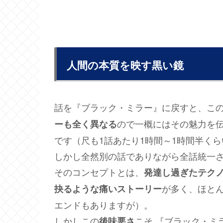
人間の本質を映す黒い鏡
話を『ブラック・ミラー』に戻すと、こ
ので一概にはその魅力を
ーも全く異なる
です（尺も1話あたり1時間～1時間半く
しかし全然別の話でありながら全話統一
そのコンセプトとは、
発達し過ぎたテク
が多く、ほと
抉るような痛いストーリー
エンドもありますが）。
しかしこの
こそ 『ブラック・ミ
後味悪さ