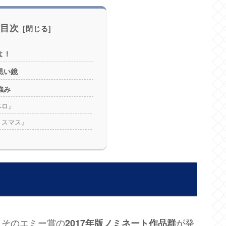
目次
よ！
黒い鏡
強み
ペロ』
リスマス』
日そのエミー賞の
が発
2017年版ノミネート作品群