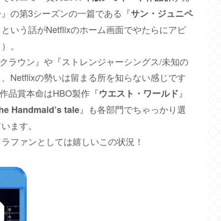
』の第3シーズンの一篇である『
サン・ジュニペ
いう話がNetflixのホーム画面でやたらにアピ
さ）。
ザ・クラウン』や『ストレンジャーシングス/未知の
Netflixの勢いは留まる所を知らない感じです
や作品賞本命はHBO製作『
』
ウエスト・ワールド
』も各部門でちゃっかり選
he Handmaid’s tale
ています。
ドラファンとしては嬉しいこの状況！