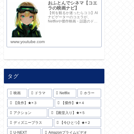
おふとんでシネマ【コエ
ラの映画ナビ】
【何を観るか迷ったらココ】AI
ナビゲーターのコエラが、
Netflixや傑作映画・話題のドラ
マを鋭い視点で厳選！20秒でサ
クッと解説してます。さらに深
い考察と完全版記事はブログ
で。チャンネル概要欄のリンク
www.youtube.com
からどうぞ！
タグ
映画
ドラマ
Netflix
ホラー
【良作】★×３
【傑作】★×４
アクション
【殿堂入り】★×５
ディズニープラス
【今ひとつ】★×２
U-NEXT
Amazonプライムビデオ