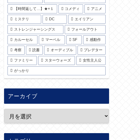
【時間返して…】★×１
コメディ
アニメ
ミステリ
DC
エイリアン
ストレンジャーシングス
フォールアウト
カルーセル
マーベル
SF
感動作
考察
読書
オーディブル
プレデター
ファミリー
スターウォーズ
女性主人公
がっかり
アーカイブ