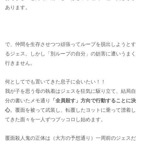
あります。
で、仲間を生存させつつ頑張ってループを脱出しようとす
るジェス。しかし「別ループの自分」の妨害に遭いうまく
行きません。
何としてでも置いてきた息子に会いたい！！
我が子を思う母の執着はジェスを狂気に駆り立て、結局自
分の書いたメモ通り
「全員殺す」方向で行動することに決
心
。覆面を被って武装し、転覆したヨットに乗って漂着し
てきた面々を一人ずつブッコロし始めます。
覆面殺人鬼の正体は（大方の予想通り）一周前のジェスだ