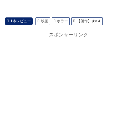
1本レビュー
映画
ホラー
【傑作】★×４
スポンサーリンク