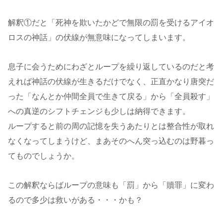
解釈①だと「死神を欺いたかどで無限の罰を受けるアイオ
ロスの神話」の伏線が無意味になってしまいます。
息子に会うためにわざとループを繰り返しているのだと考
えれば神話の伏線が生きるだけでなく、正直かなり唐突だ
った「なんとか仲間全員で生きて戻る」から「全員殺す」
への真逆のシフトチェンジも少しは納得できます。
ループすると前の周の記憶を失うあたりとは整合性が取れ
なくなってしまうけど、まあそのへん突っ込むのは野暮っ
てものでしょうか。
この解釈ならばループの意味も「罰」から「贖罪」に変わ
るので多少は救いがある・・・かも？