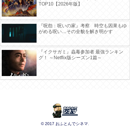
TOP10【2026年版】
『呪怨：呪いの家』考察 時空も因果もゆ
がめる呪い…その全貌を解き明かす
『イクサガミ』蟲毒参加者 最強ランキン
グ！ ～Netflix版シーズン1篇～
© 2017 おふとんでシネマ.