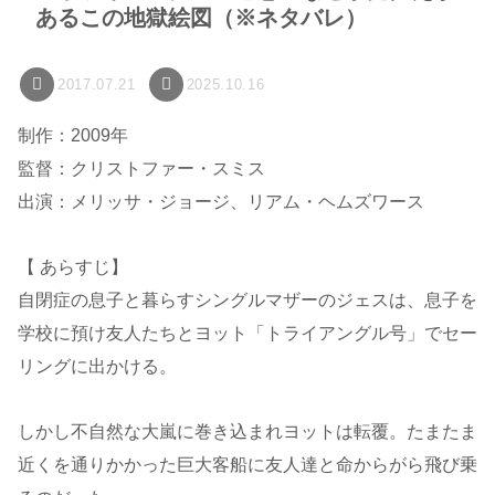
あるこの地獄絵図（※ネタバレ）
2017.07.21
2025.10.16
制作：2009年
監督：クリストファー・スミス
出演：メリッサ・ジョージ、リアム・ヘムズワース
【 あらすじ】
自閉症の息子と暮らすシングルマザーのジェスは、息子を
学校に預け友人たちとヨット「トライアングル号」でセー
リングに出かける。
しかし不自然な大嵐に巻き込まれヨットは転覆。たまたま
近くを通りかかった巨大客船に友人達と命からがら飛び乗