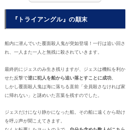
『トライアングル』の顛末
船内に潜んでいた覆面殺人鬼が突如登場！一行は追い回さ
れ、一人また一人と無残に殺されていきます。
最終的にジェスのみ生き残りますが、ジェスは機転を利か
せた反撃で
逆に犯人を船から追い落とすことに成功
。
しかし覆面殺人鬼は海に落ちる直前「全員殺さなければ家
に帰れない」と謎めいた言葉を残すのでした。
ジェスだけになり静かになった船。その船に遠くから助け
を呼ぶ声が聞こえてきます。
なんと転覆したヨットの上で、
自分を含めた数人がこちら