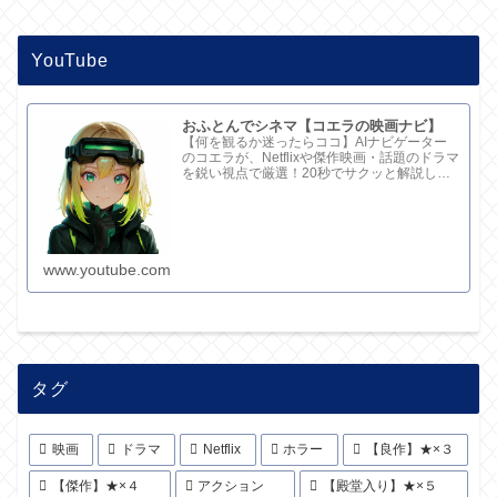
YouTube
おふとんでシネマ【コエラの映画ナビ】
【何を観るか迷ったらココ】AIナビゲーター
のコエラが、Netflixや傑作映画・話題のドラマ
を鋭い視点で厳選！20秒でサクッと解説して
ます。さらに深い考察と完全版記事はブログ
で。チャンネル概要欄のリンクからどうぞ！
www.youtube.com
タグ
映画
ドラマ
Netflix
ホラー
【良作】★×３
【傑作】★×４
アクション
【殿堂入り】★×５