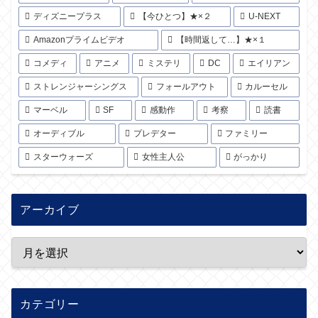
ディズニープラス
【今ひとつ】★×２
U-NEXT
Amazonプライムビデオ
【時間返して…】★×１
コメディ
アニメ
ミステリ
DC
エイリアン
ストレンジャーシングス
フォールアウト
カルーセル
マーベル
SF
感動作
考察
読書
オーディブル
プレデター
ファミリー
スターウォーズ
女性主人公
がっかり
アーカイブ
カテゴリー