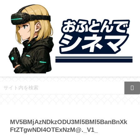
MV5BMjAzNDkzODU3Ml5BMl5BanBnXk
FtZTgwNDI4OTExNzM@._V1_