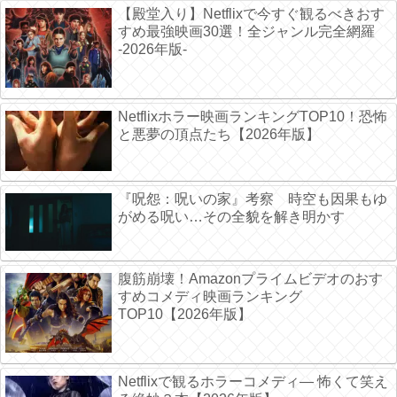
【殿堂入り】Netflixで今すぐ観るべきおす
すめ最強映画30選！全ジャンル完全網羅
-2026年版-
Netflixホラー映画ランキングTOP10！恐怖
と悪夢の頂点たち【2026年版】
『呪怨：呪いの家』考察 時空も因果もゆ
がめる呪い…その全貌を解き明かす
腹筋崩壊！Amazonプライムビデオのおす
すめコメディ映画ランキング
TOP10【2026年版】
Netflixで観るホラーコメディ― 怖くて笑え