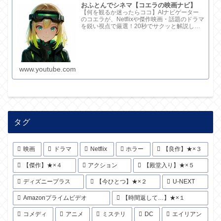
おふとんでシネマ【コエラの映画ナビ】
【何を観るか迷ったらココ】AIナビゲーター
のコエラが、Netflixや傑作映画・話題のドラマ
を鋭い視点で厳選！20秒でサクッと解説して
ます。さらに深い考察と完全版記事はブログ
で。チャンネル概要欄のリンクからどうぞ！
www.youtube.com
タグ
映画
ドラマ
Netflix
ホラー
【良作】★×３
【傑作】★×４
アクション
【殿堂入り】★×５
ディズニープラス
【今ひとつ】★×２
U-NEXT
Amazonプライムビデオ
【時間返して…】★×１
コメディ
アニメ
ミステリ
DC
エイリアン