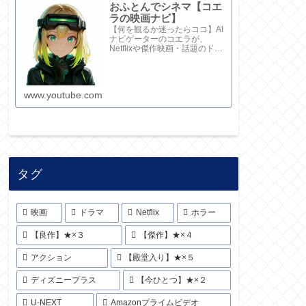
おふとんでシネマ【コエ
ラの映画ナビ】
【何を観るか迷ったらココ】AI
ナビゲーターのコエラが、
Netflixや傑作映画・話題のドラ
マを鋭い視点で厳選！20秒でサ
クッと解説してます。さらに深
い考察と完全版記事はブログ
で。チャンネル概要欄のリンク
www.youtube.com
からどうぞ！
タグ
映画
ドラマ
Netflix
ホラー
【良作】★×３
【傑作】★×４
アクション
【殿堂入り】★×５
ディズニープラス
【今ひとつ】★×２
U-NEXT
Amazonプライムビデオ