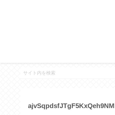
ajvSqpdsfJTgF5KxQeh9NM