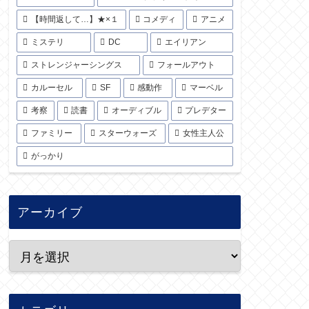
【時間返して…】★×１
コメディ
アニメ
ミステリ
DC
エイリアン
ストレンジャーシングス
フォールアウト
カルーセル
SF
感動作
マーベル
考察
読書
オーディブル
プレデター
ファミリー
スターウォーズ
女性主人公
がっかり
アーカイブ