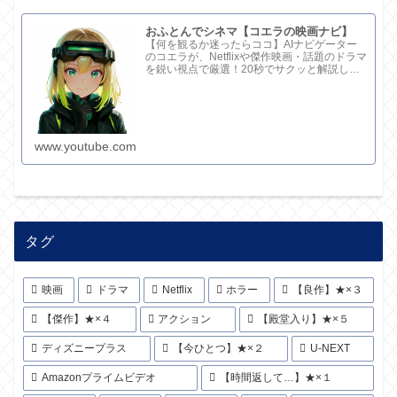
おふとんでシネマ【コエラの映画ナビ】
【何を観るか迷ったらココ】AIナビゲーター
のコエラが、Netflixや傑作映画・話題のドラマ
を鋭い視点で厳選！20秒でサクッと解説して
ます。さらに深い考察と完全版記事はブログ
で。チャンネル概要欄のリンクからどうぞ！
www.youtube.com
タグ
映画
ドラマ
Netflix
ホラー
【良作】★×３
【傑作】★×４
アクション
【殿堂入り】★×５
ディズニープラス
【今ひとつ】★×２
U-NEXT
Amazonプライムビデオ
【時間返して…】★×１