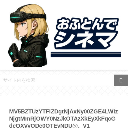
MV5BZTUzYTFiZDgtNjAxNy00ZGE4LWIz
NjgtMmRjOWY0NzJkOTAzXkEyXkFqcG
deQXVyODc0OTEyNDU@._V1_