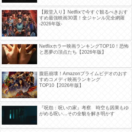
【殿堂入り】Netflixで今すぐ観るべきおす
すめ最強映画30選！全ジャンル完全網羅
-2026年版-
Netflixホラー映画ランキングTOP10！恐怖
と悪夢の頂点たち【2026年版】
腹筋崩壊！Amazonプライムビデオのおす
すめコメディ映画ランキング
TOP10【2026年版】
『呪怨：呪いの家』考察 時空も因果もゆ
がめる呪い…その全貌を解き明かす