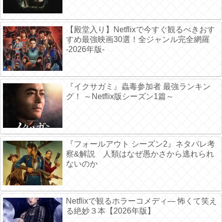
【殿堂入り】Netflixで今すぐ観るべきおす
すめ最強映画30選！全ジャンル完全網羅
-2026年版-
『イクサガミ』蟲毒参加者 最強ランキン
グ！ ～Netflix版シーズン1篇～
『フォールアウト シーズン2』ネタバレ考
察&解説 人類はなぜ愚かさから逃れられ
ないのか
Netflixで観るホラーコメディ― 怖くて笑え
る絶妙３本【2026年版】