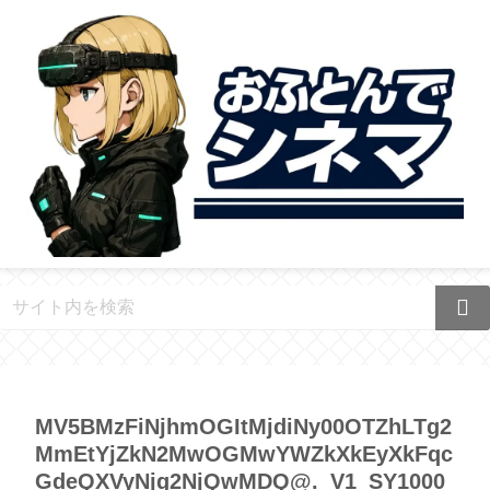
MV5BMzFiNjhmOGItMjdiNy00OTZhLTg2
MmEtYjZkN2MwOGMwYWZkXkEyXkFqc
GdeQXVyNjg2NjQwMDQ@._V1_SY1000