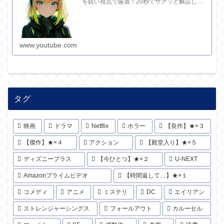
を鋭い視点で厳選！20秒でサクッと解説して
ます。さらに深い考察と完全版記事はブログ
で。チャンネル概要欄のリンクからどうぞ！
www.youtube.com
タグ
映画
ドラマ
Netflix
ホラー
【良作】★×３
【傑作】★×４
アクション
【殿堂入り】★×５
ディズニープラス
【今ひとつ】★×２
U-NEXT
Amazonプライムビデオ
【時間返して…】★×１
コメディ
アニメ
ミステリ
DC
エイリアン
ストレンジャーシングス
フォールアウト
カルーセル