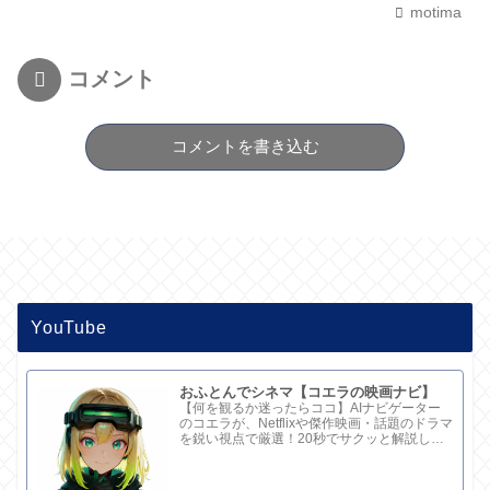
motima
コメント
コメントを書き込む
YouTube
おふとんでシネマ【コエラの映画ナビ】
【何を観るか迷ったらココ】AIナビゲーター
のコエラが、Netflixや傑作映画・話題のドラマ
を鋭い視点で厳選！20秒でサクッと解説して
ます。さらに深い考察と完全版記事はブログ
で。チャンネル概要欄のリンクからどうぞ！