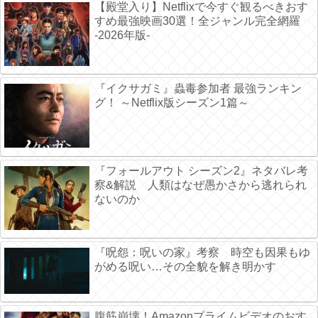
【殿堂入り】Netflixで今すぐ観るべきおす
すめ最強映画30選！全ジャンル完全網羅
-2026年版-
『イクサガミ』蟲毒参加者 最強ランキン
グ！ ～Netflix版シーズン1篇～
『フォールアウト シーズン2』ネタバレ考
察&解説 人類はなぜ愚かさから逃れられ
ないのか
『呪怨：呪いの家』考察 時空も因果もゆ
がめる呪い…その全貌を解き明かす
腹筋崩壊！Amazonプライムビデオのおす