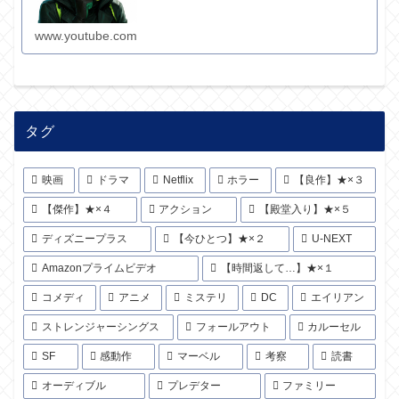
www.youtube.com
タグ
映画
ドラマ
Netflix
ホラー
【良作】★×３
【傑作】★×４
アクション
【殿堂入り】★×５
ディズニープラス
【今ひとつ】★×２
U-NEXT
Amazonプライムビデオ
【時間返して…】★×１
コメディ
アニメ
ミステリ
DC
エイリアン
ストレンジャーシングス
フォールアウト
カルーセル
SF
感動作
マーベル
考察
読書
オーディブル
プレデター
ファミリー