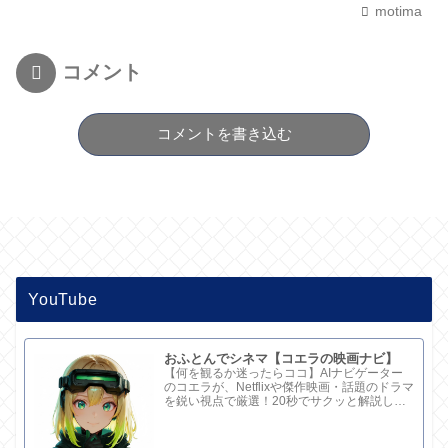
motima
コメント
コメントを書き込む
YouTube
おふとんでシネマ【コエラの映画ナビ】
【何を観るか迷ったらココ】AIナビゲーター
のコエラが、Netflixや傑作映画・話題のドラマ
を鋭い視点で厳選！20秒でサクッと解説して
ます。さらに深い考察と完全版記事はブログ
で。チャンネル概要欄のリンクからどうぞ！