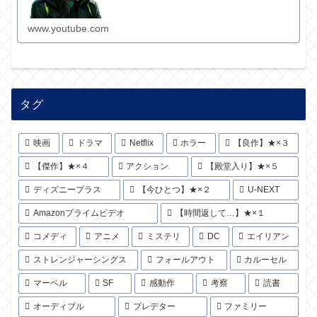
www.youtube.com
タグ
映画
ドラマ
Netflix
ホラー
【良作】★×３
【傑作】★×４
アクション
【殿堂入り】★×５
ディズニープラス
【今ひとつ】★×２
U-NEXT
Amazonプライムビデオ
【時間返して…】★×１
コメディ
アニメ
ミステリ
DC
エイリアン
ストレンジャーシングス
フォールアウト
カルーセル
マーベル
SF
感動作
考察
読書
オーディブル
プレデター
ファミリー