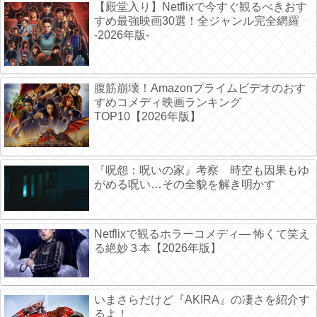
【殿堂入り】Netflixで今すぐ観るべきおす
すめ最強映画30選！全ジャンル完全網羅
-2026年版-
腹筋崩壊！Amazonプライムビデオのおす
すめコメディ映画ランキング
TOP10【2026年版】
『呪怨：呪いの家』考察 時空も因果もゆ
がめる呪い…その全貌を解き明かす
Netflixで観るホラーコメディ― 怖くて笑え
る絶妙３本【2026年版】
いまさらだけど『AKIRA』の凄さを紹介す
るよ！