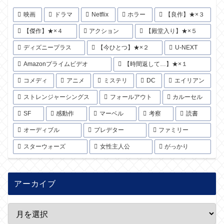
映画
ドラマ
Netflix
ホラー
【良作】★×３
【傑作】★×４
アクション
【殿堂入り】★×５
ディズニープラス
【今ひとつ】★×２
U-NEXT
Amazonプライムビデオ
【時間返して…】★×１
コメディ
アニメ
ミステリ
DC
エイリアン
ストレンジャーシングス
フォールアウト
カルーセル
SF
感動作
マーベル
考察
読書
オーディブル
プレデター
ファミリー
スターウォーズ
女性主人公
がっかり
アーカイブ