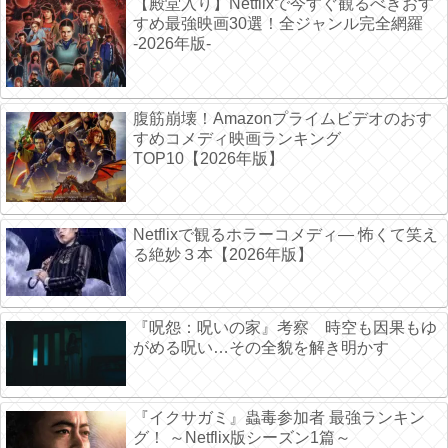
【殿堂入り】Netflixで今すぐ観るべきおす
すめ最強映画30選！全ジャンル完全網羅
-2026年版-
腹筋崩壊！Amazonプライムビデオのおす
すめコメディ映画ランキング
TOP10【2026年版】
Netflixで観るホラーコメディ― 怖くて笑え
る絶妙３本【2026年版】
『呪怨：呪いの家』考察 時空も因果もゆ
がめる呪い…その全貌を解き明かす
『イクサガミ』蟲毒参加者 最強ランキン
グ！ ～Netflix版シーズン1篇～