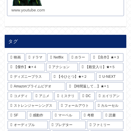
www.youtube.com
タグ
映画
ドラマ
Netflix
ホラー
【良作】★×３
【傑作】★×４
アクション
【殿堂入り】★×５
ディズニープラス
【今ひとつ】★×２
U-NEXT
Amazonプライムビデオ
【時間返して…】★×１
コメディ
アニメ
ミステリ
DC
エイリアン
ストレンジャーシングス
フォールアウト
カルーセル
SF
感動作
マーベル
考察
読書
オーディブル
プレデター
ファミリー