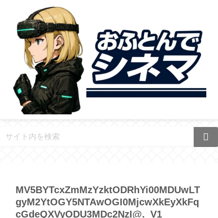
MV5BYTcxZmMzYzktODRhYi00MDUwLT
gyM2YtOGY5NTAwOGI0MjcwXkEyXkFq
cGdeQXVyODU3MDc2NzI@._V1_