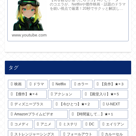
のコエラが、Netflixや傑作映画・話題のドラマ
を鋭い視点で厳選！20秒でサクッと解説して
ます。さらに深い考察と完全版記事はブログ
で。チャンネル概要欄のリンクからどうぞ！
www.youtube.com
タグ
映画
ドラマ
Netflix
ホラー
【良作】★×３
【傑作】★×４
アクション
【殿堂入り】★×５
ディズニープラス
【今ひとつ】★×２
U-NEXT
Amazonプライムビデオ
【時間返して…】★×１
コメディ
アニメ
ミステリ
DC
エイリアン
ストレンジャーシングス
フォールアウト
カルーセル