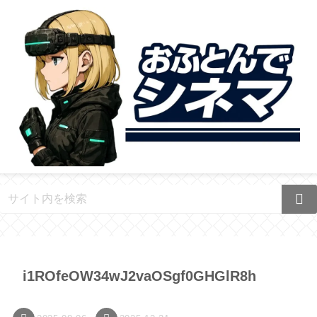
i1ROfeOW34wJ2vaOSgf0GHGlR8h