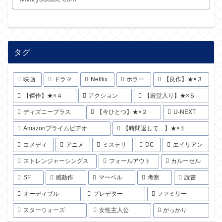
タグ
映画
ドラマ
Netflix
ホラー
【良作】★×３
【傑作】★×４
アクション
【殿堂入り】★×５
ディズニープラス
【今ひとつ】★×２
U-NEXT
Amazonプライムビデオ
【時間返して…】★×１
コメディ
アニメ
ミステリ
DC
エイリアン
ストレンジャーシングス
フォールアウト
カルーセル
SF
感動作
マーベル
考察
読書
オーディブル
プレデター
ファミリー
スターウォーズ
女性主人公
がっかり