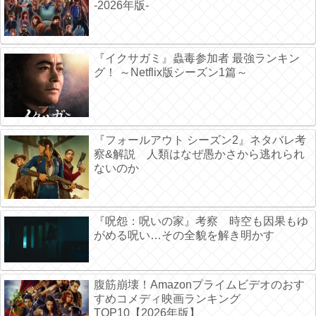
-2026年版-
『イクサガミ』蟲毒参加者 最強ランキン
グ！ ～Netflix版シーズン1篇～
『フォールアウト シーズン2』ネタバレ考
察&解説 人類はなぜ愚かさから逃れられ
ないのか
『呪怨：呪いの家』考察 時空も因果もゆ
がめる呪い…その全貌を解き明かす
腹筋崩壊！Amazonプライムビデオのおす
すめコメディ映画ランキング
TOP10【2026年版】