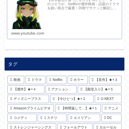
のコエラが、Netflixや傑作映画・話題のドラマ
を鋭い視点で厳選！20秒でサクッと解説して
ます。さらに深い考察と完全版記事はブログ
で。チャンネル概要欄のリンクからどうぞ！
www.youtube.com
タグ
映画
ドラマ
Netflix
ホラー
【良作】★×３
【傑作】★×４
アクション
【殿堂入り】★×５
ディズニープラス
【今ひとつ】★×２
U-NEXT
Amazonプライムビデオ
【時間返して…】★×１
アニメ
コメディ
ミステリ
エイリアン
DC
ストレンジャーシングス
フォールアウト
カルーセル