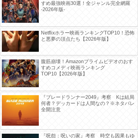
すめ最強映画30選！全ジャンル完全網羅
-2026年版-
Netflixホラー映画ランキングTOP10！恐怖
と悪夢の頂点たち【2026年版】
腹筋崩壊！Amazonプライムビデオのおす
すめコメディ映画ランキング
TOP10【2026年版】
『ブレードランナー2049』考察 Kは結局
何者？デッカードは人間なの？※ネタバレ
全開注意
『呪怨：呪いの家』考察 時空も因果もゆ