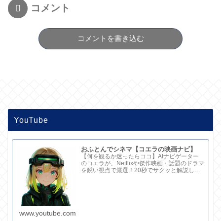
コメント
コメントを書き込む
YouTube
おふとんでシネマ【コエラの映画ナビ】
【何を観るか迷ったらココ】AIナビゲーター
のコエラが、Netflixや傑作映画・話題のドラマ
を鋭い視点で厳選！20秒でサクッと解説して
ます。さらに深い考察と完全版記事はブログ
で。チャンネル概要欄のリンクからどうぞ！
www.youtube.com