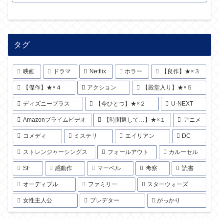
タグ
映画
ドラマ
Netflix
ホラー
【良作】★×３
【傑作】★×４
アクション
【殿堂入り】★×５
ディズニープラス
【今ひとつ】★×２
U-NEXT
Amazonプライムビデオ
【時間返して…】★×１
アニメ
コメディ
ミステリ
エイリアン
DC
ストレンジャーシングス
フォールアウト
カルーセル
SF
感動作
マーベル
考察
読書
オーディブル
ファミリー
スターウォーズ
女性主人公
プレデター
がっかり