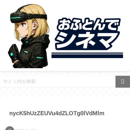
nycK5hUzZEUVu4dZLOTg0lVdMlm