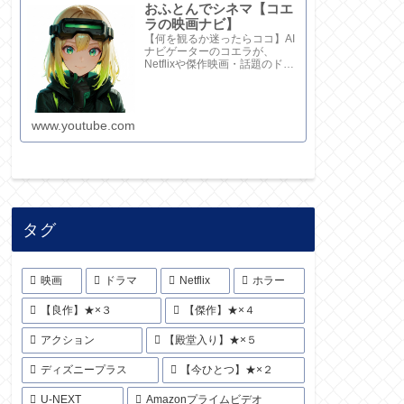
おふとんでシネマ【コエ
ラの映画ナビ】
【何を観るか迷ったらココ】AI
ナビゲーターのコエラが、
Netflixや傑作映画・話題のドラ
マを鋭い視点で厳選！20秒でサ
クッと解説してます。さらに深
い考察と完全版記事はブログ
で。チャンネル概要欄のリンク
www.youtube.com
からどうぞ！
タグ
映画
ドラマ
Netflix
ホラー
【良作】★×３
【傑作】★×４
アクション
【殿堂入り】★×５
ディズニープラス
【今ひとつ】★×２
U-NEXT
Amazonプライムビデオ