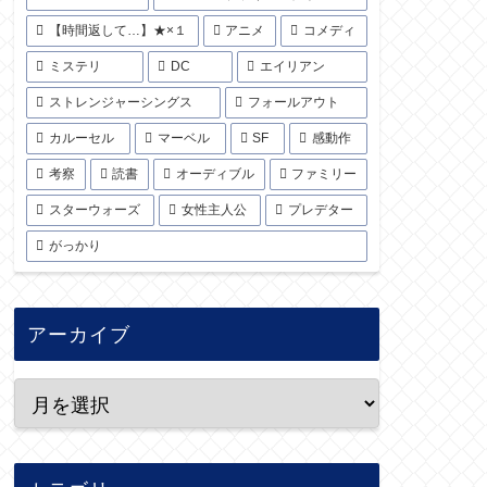
【時間返して…】★×１
アニメ
コメディ
ミステリ
DC
エイリアン
ストレンジャーシングス
フォールアウト
カルーセル
マーベル
SF
感動作
考察
読書
オーディブル
ファミリー
スターウォーズ
女性主人公
プレデター
がっかり
アーカイブ