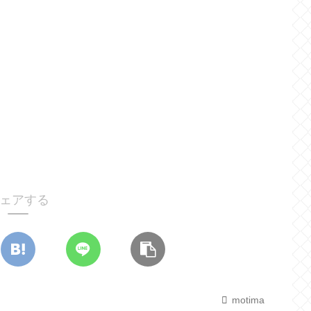
ェアする
motima