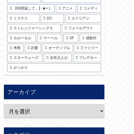
【時間返して…】★×１
アニメ
コメディ
ミステリ
DC
エイリアン
ストレンジャーシングス
フォールアウト
カルーセル
マーベル
SF
感動作
考察
読書
オーディブル
ファミリー
スターウォーズ
女性主人公
プレデター
がっかり
アーカイブ