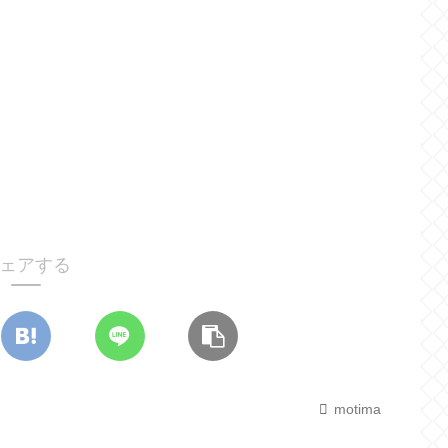
ェアする
motima