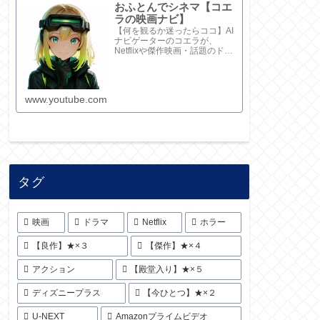
おふとんでシネマ【コエ
ラの映画ナビ】
【何を観るか迷ったらココ】AI
ナビゲーターのコエラが、
Netflixや傑作映画・話題のドラ
マを鋭い視点で厳選！20秒でサ
クッと解説してます。さらに深
い考察と完全版記事はブログ
で。チャンネル概要欄のリンク
www.youtube.com
からどうぞ！
タグ
映画
ドラマ
Netflix
ホラー
【良作】★×３
【傑作】★×４
アクション
【殿堂入り】★×５
ディズニープラス
【今ひとつ】★×２
U-NEXT
Amazonプライムビデオ