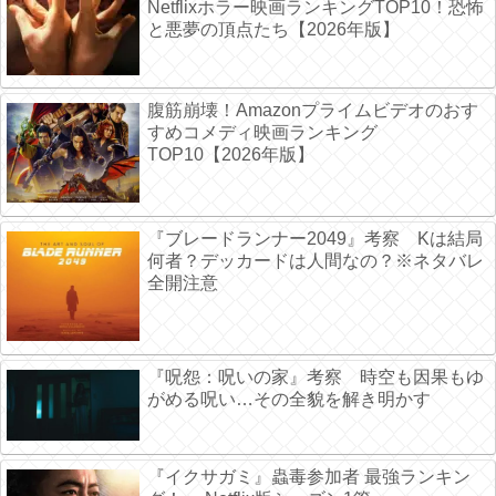
Netflixホラー映画ランキングTOP10！恐怖
と悪夢の頂点たち【2026年版】
腹筋崩壊！Amazonプライムビデオのおす
すめコメディ映画ランキング
TOP10【2026年版】
『ブレードランナー2049』考察 Kは結局
何者？デッカードは人間なの？※ネタバレ
全開注意
『呪怨：呪いの家』考察 時空も因果もゆ
がめる呪い…その全貌を解き明かす
『イクサガミ』蟲毒参加者 最強ランキン