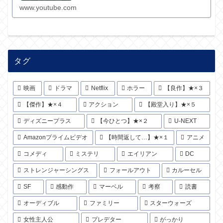
www.youtube.com
タグ
映画
ドラマ
Netflix
ホラー
【良作】★×３
【傑作】★×４
アクション
【殿堂入り】★×５
ディズニープラス
【今ひとつ】★×２
U-NEXT
Amazonプライムビデオ
【時間返して…】★×１
アニメ
コメディ
ミステリ
エイリアン
DC
ストレンジャーシングス
フォールアウト
カルーセル
SF
感動作
マーベル
考察
読書
オーディブル
ファミリー
スターウォーズ
女性主人公
プレデター
がっかり