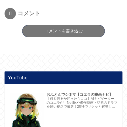
コメント
コメントを書き込む
YouTube
おふとんでシネマ【コエラの映画ナビ】
【何を観るか迷ったらココ】AIナビゲーター
のコエラが、Netflixや傑作映画・話題のドラマ
を鋭い視点で厳選！20秒でサクッと解説して
ます。さらに深い考察と完全版記事はブログ
で。チャンネル概要欄のリンクからどうぞ！