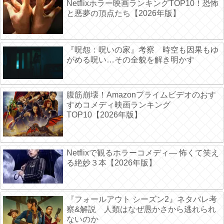
Netflixホラー映画ランキングTOP10！恐怖
と悪夢の頂点たち【2026年版】
『呪怨：呪いの家』考察 時空も因果もゆ
がめる呪い…その全貌を解き明かす
腹筋崩壊！Amazonプライムビデオのおす
すめコメディ映画ランキング
TOP10【2026年版】
Netflixで観るホラーコメディ― 怖くて笑え
る絶妙３本【2026年版】
『フォールアウト シーズン2』ネタバレ考
察&解説 人類はなぜ愚かさから逃れられ
ないのか