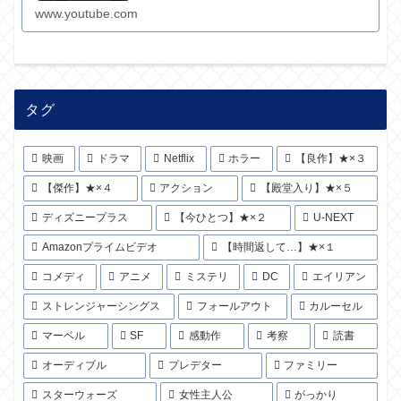
www.youtube.com
タグ
映画
ドラマ
Netflix
ホラー
【良作】★×３
【傑作】★×４
アクション
【殿堂入り】★×５
ディズニープラス
【今ひとつ】★×２
U-NEXT
Amazonプライムビデオ
【時間返して…】★×１
コメディ
アニメ
ミステリ
DC
エイリアン
ストレンジャーシングス
フォールアウト
カルーセル
マーベル
SF
感動作
考察
読書
オーディブル
プレデター
ファミリー
スターウォーズ
女性主人公
がっかり