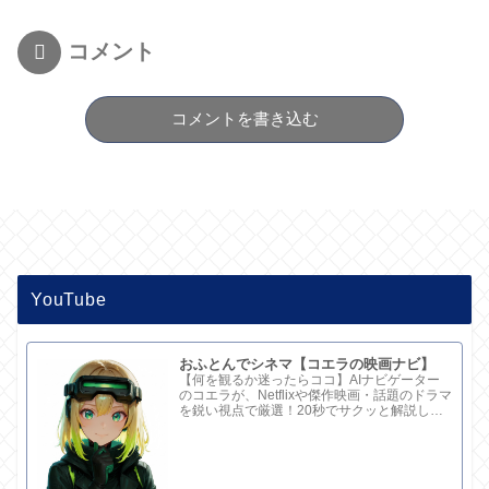
コメント
コメントを書き込む
YouTube
おふとんでシネマ【コエラの映画ナビ】
【何を観るか迷ったらココ】AIナビゲーター
のコエラが、Netflixや傑作映画・話題のドラマ
を鋭い視点で厳選！20秒でサクッと解説して
ます。さらに深い考察と完全版記事はブログ
で。チャンネル概要欄のリンクからどうぞ！